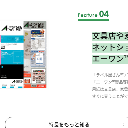
04
Feature
文具店や
ネットシ
エーワン
「ラベル屋さん™ソ
「エーワン™製品専
用紙は文具店、家電
すぐに買うことがで
特長をもっと知る