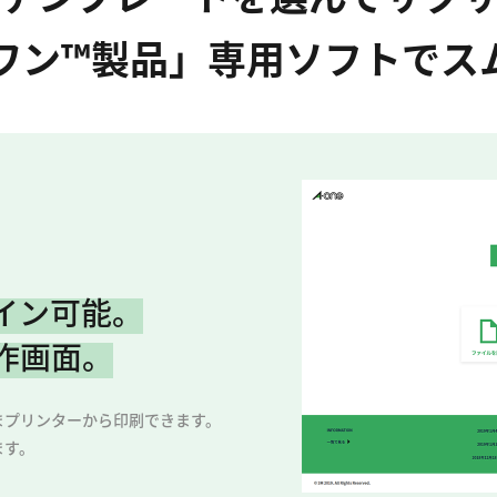
ワン™製品」専用ソフトでス
イン可能。
作画面。
まプリンターから印刷できます。
ます。