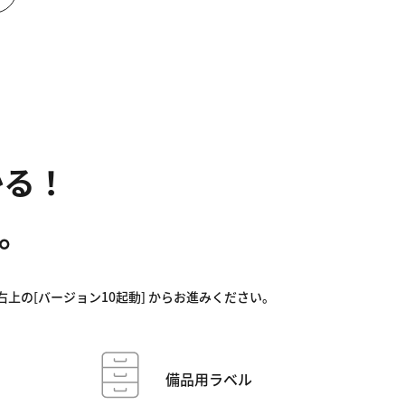
かる！
ト。
の[バージョン10起動] からお進みください。
備品用ラベル