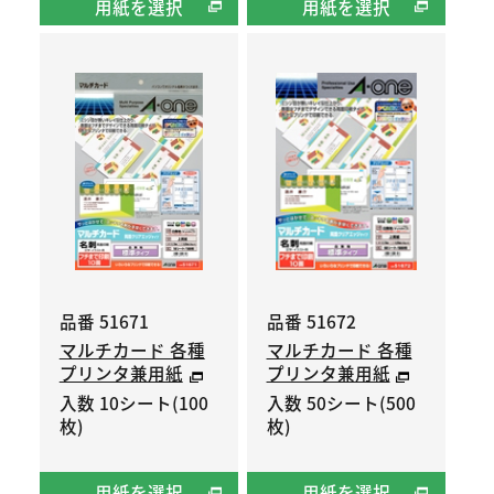
用紙を選択
用紙を選択
品番 51671
品番 51672
マルチカード 各種
マルチカード 各種
プリンタ兼用紙
プリンタ兼用紙
入数 10シート(100
入数 50シート(500
枚)
枚)
用紙を選択
用紙を選択