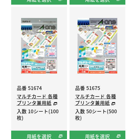
品番 51674
品番 51675
マルチカード 各種
マルチカード 各種
プリンタ兼用紙
プリンタ兼用紙
入数 10シート(100
入数 50シート(500
枚)
枚)
用紙を選択
用紙を選択