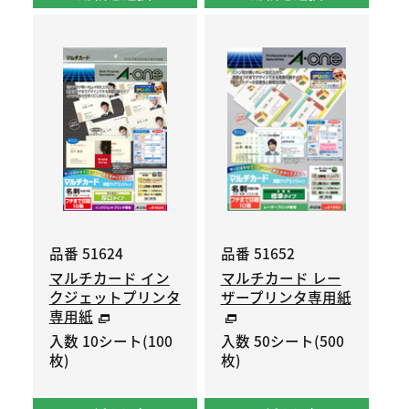
品番 51624
品番 51652
マルチカード イン
マルチカード レー
クジェットプリンタ
ザープリンタ専用紙
専用紙
入数 10シート(100
入数 50シート(500
枚)
枚)