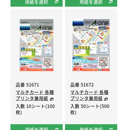
用紙を選択
用紙を選択
品番 51671
品番 51672
マルチカード 各種
マルチカード 各種
プリンタ兼用紙
プリンタ兼用紙
入数 10シート(100
入数 50シート(500
枚)
枚)
用紙を選択
用紙を選択