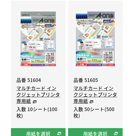
品番 51604
品番 51605
マルチカード イン
マルチカード イン
クジェットプリンタ
クジェットプリンタ
専用紙
専用紙
入数 10シート(100
入数 50シート(500
枚)
枚)
用紙を選択
用紙を選択