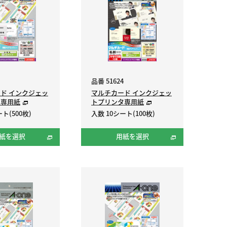
品番 51624
ド インクジェッ
マルチカード インクジェッ
タ専用紙
トプリンタ専用紙
ト(500枚)
入数 10シート(100枚)
紙を選択
用紙を選択