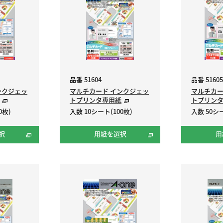
品番 51604
品番 51605
ンクジェッ
マルチカード インクジェッ
マルチカー
トプリンタ専用紙
トプリン
0枚)
入数 10シート(100枚)
入数 50シー
択
用紙を選択
用