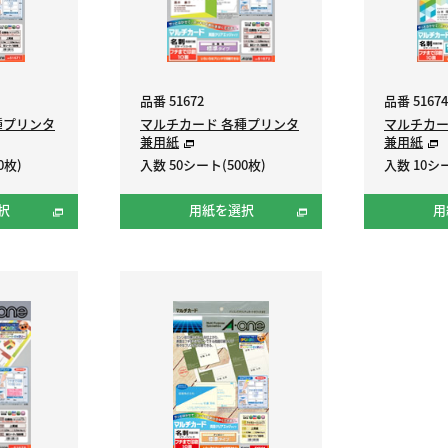
品番 51672
品番 51674
種プリンタ
マルチカード 各種プリンタ
マルチカー
兼用紙
兼用紙
0枚)
入数 50シート(500枚)
入数 10シー
択
用紙を選択
用