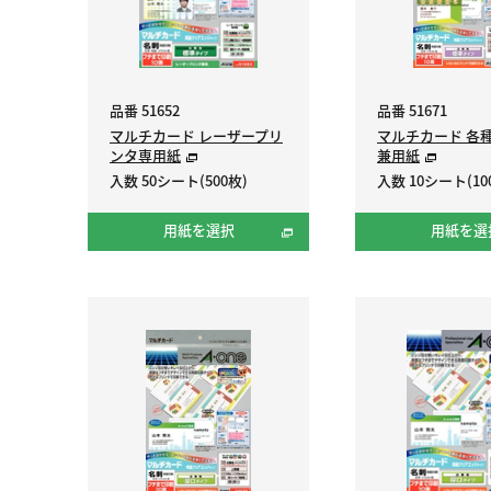
品番 51652
品番 51671
マルチカード レーザープリ
マルチカード 各
ンタ専用紙
兼用紙
入数 50シート(500枚)
入数 10シート(10
用紙を選択
用紙を選