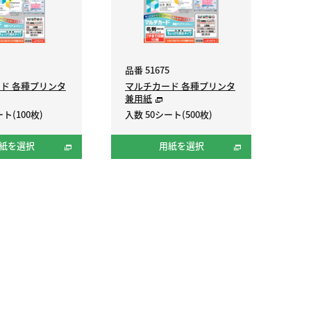
品番 51675
ド 各種プリンタ
マルチカード 各種プリンタ
兼用紙
ト(100枚)
入数 50シート(500枚)
紙を選択
用紙を選択