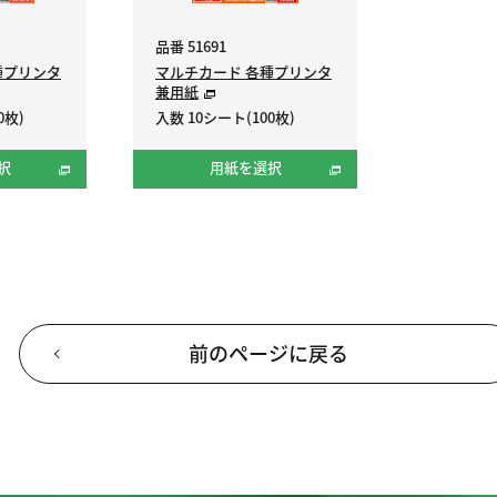
品番 51691
種プリンタ
マルチカード 各種プリンタ
兼用紙
0枚)
入数 10シート(100枚)
択
用紙を選択
前のページに戻る