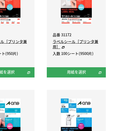
品番 31172
ール［プリンタ兼
ラベルシール［プリンタ兼
用］
ト(950片)
入数 100シート(9500片)
紙を選択
用紙を選択