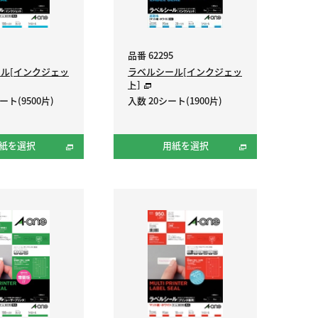
品番 62295
ル[インクジェッ
ラベルシール[インクジェッ
ト]
ート(9500片)
入数 20シート(1900片)
紙を選択
用紙を選択