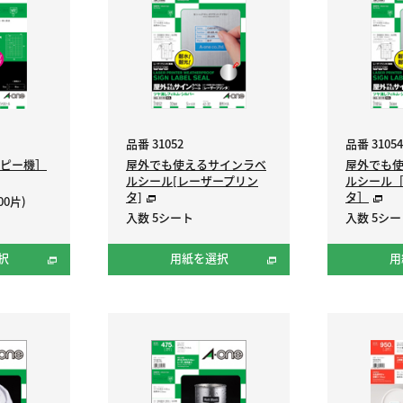
品番 31052
品番 31054
ピー機］
屋外でも使えるサインラベ
屋外でも
ルシール[レーザープリン
ルシール
タ]
タ］
00片)
入数 5シート
入数 5シー
択
用紙を選択
用