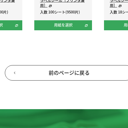
リンタ兼
ラベルシール［プリンタ兼
ラベルシ
用］
用］
00片)
入数 100シート(9500片)
入数 18シー
択
用紙を選択
用
前のページに戻る