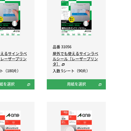
品番 31056
使えるサインラベ
屋外でも使えるサインラベ
［レーザープリン
ルシール［レーザープリン
タ］
ト（180片）
入数 5シート（90片）
紙を選択
用紙を選択