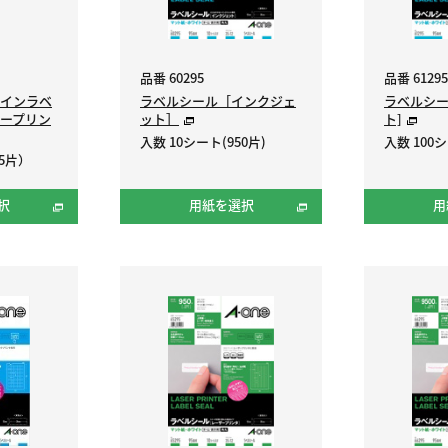
品番 60295
品番 61295
インラベ
ラベルシール［インクジェ
ラベルシー
ープリン
ット］
ト]
入数 10シート(950片)
入数 100シ
5片）
択
用紙を選択
用