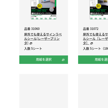
品番 31060
品番 31072
屋外でも使えるサインラベ
屋外でも使えるサ
ルシール[レーザープリン
ルシール［レーザ
タ]
タ］
入数 5シート
入数 5シート（18
用紙を選択
用紙を選