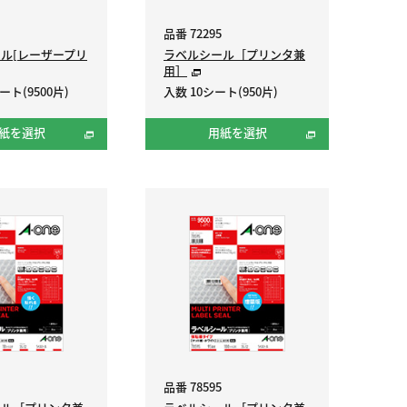
品番 72295
ル[レーザープリ
ラベルシール［プリンタ兼
用］
ート(9500片)
入数 10シート(950片)
紙を選択
用紙を選択
品番 78595