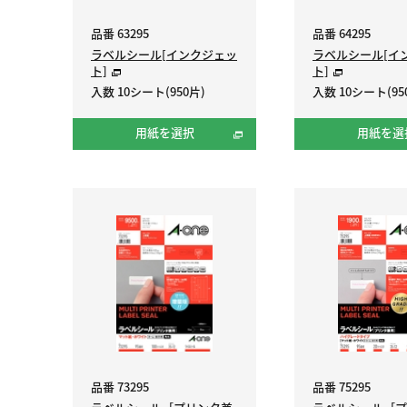
品番 63295
品番 64295
ラベルシール[インクジェッ
ラベルシール[イ
ト]
ト]
入数 10シート(950片)
入数 10シート(95
用紙を選択
用紙を選
品番 73295
品番 75295