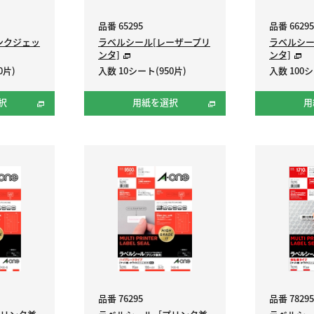
品番 65295
品番 66295
ンクジェッ
ラベルシール[レーザープリ
ラベルシー
ンタ]
ンタ]
0片)
入数 10シート(950片)
入数 100シ
択
用紙を選択
用
品番 76295
品番 78295