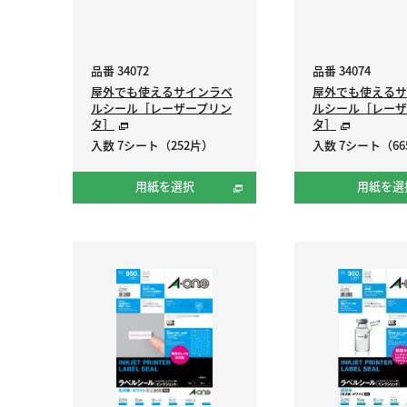
品番 34072
品番 34074
屋外でも使えるサインラベ
屋外でも使えるサ
ルシール［レーザープリン
ルシール［レーザ
タ］
タ］
入数 7シート（252片）
入数 7シート（66
用紙を選択
用紙を選