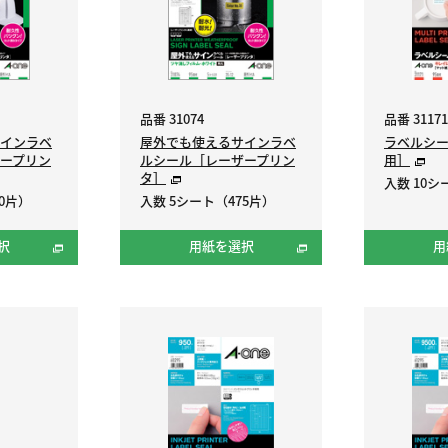
品番 31074
品番 31171
インラベ
屋外でも使えるサインラベ
ラベルシ
ープリン
ルシール［レーザープリン
用］
タ］
入数 10シー
0片）
入数 5シート（475片）
択
用紙を選択
用