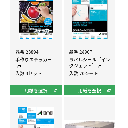
品番 28894
品番 28907
手作りステッカー
ラベルシール［イン
クジェット］
入数 3セット
入数 20シート
用紙を選択
用紙を選択