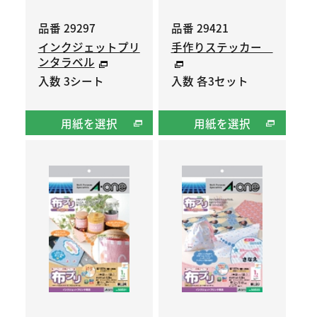
品番 29297
品番 29421
インクジェットプリ
手作りステッカー
ンタラベル
入数 3シート
入数 各3セット
用紙を選択
用紙を選択