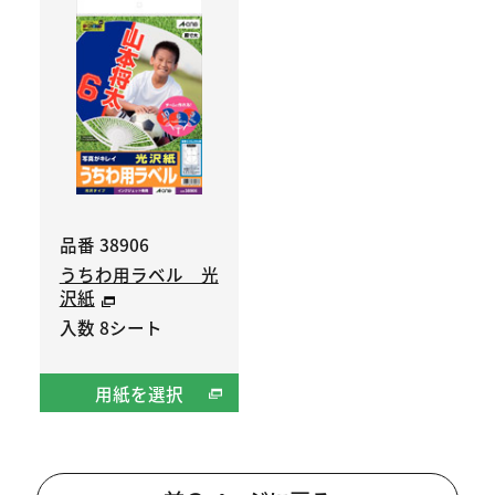
品番 38906
うちわ用ラベル 光
沢紙
入数 8シート
用紙を選択