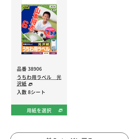
品番 38906
うちわ用ラベル 光
沢紙
入数 8シート
用紙を選択