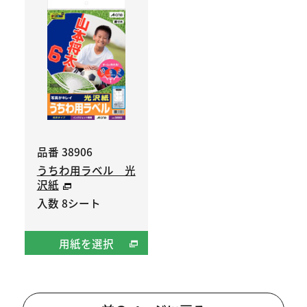
品番 38906
うちわ用ラベル 光
沢紙
入数 8シート
用紙を選択