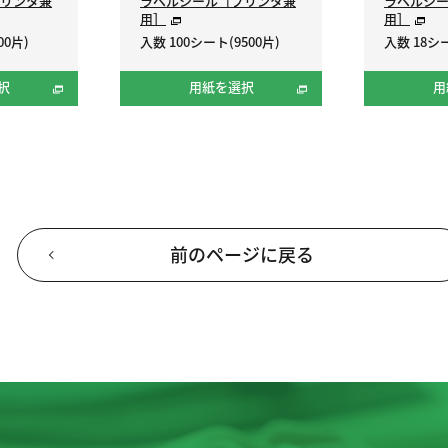
リンタ兼
ラベルシール［プリンタ兼
ラベルシ
用］
用］
00片)
入数 100シート(9500片)
入数 18シー
択
用紙を選択
用
前のページに戻る