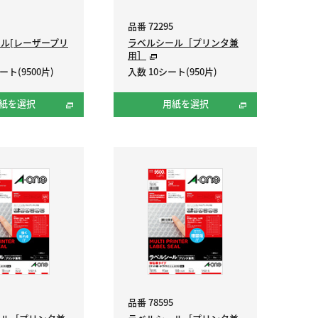
品番 72295
ル[レーザープリ
ラベルシール［プリンタ兼
用］
ート(9500片)
入数 10シート(950片)
紙を選択
用紙を選択
品番 78595