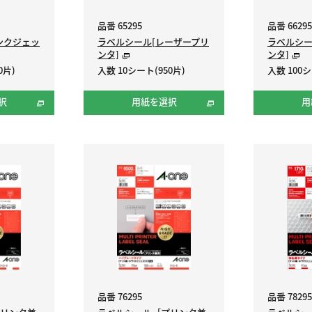
品番 65295
品番 66295
ンクジェッ
ラベルシール[レーザープリ
ラベルシー
ンタ]
ンタ]
0片)
入数 10シート(950片)
入数 100シ
択
用紙を選択
用
品番 76295
品番 78295