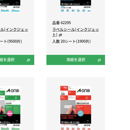
品番 62295
ル[インクジェッ
ラベルシール[インクジェッ
ト]
ート(9500片)
入数 20シート(1900片)
紙を選択
用紙を選択