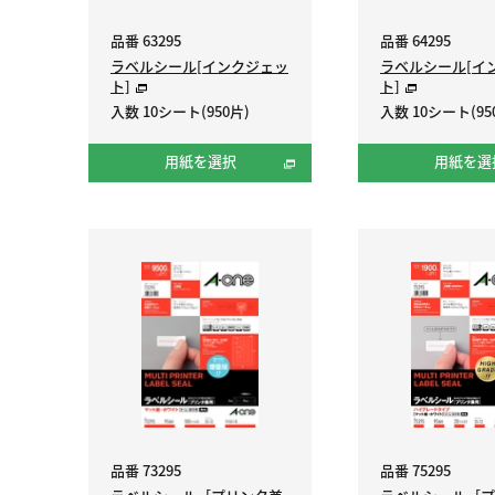
品番 63295
品番 64295
ラベルシール[インクジェッ
ラベルシール[イ
ト]
ト]
入数 10シート(950片)
入数 10シート(95
用紙を選択
用紙を選
品番 73295
品番 75295