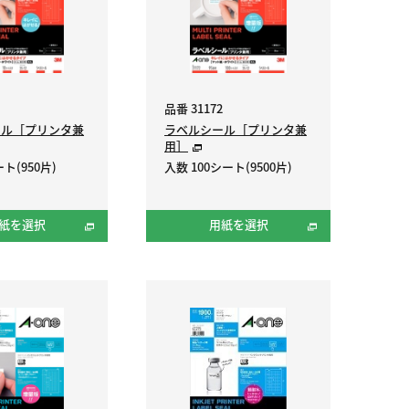
品番 31172
ール［プリンタ兼
ラベルシール［プリンタ兼
用］
ト(950片)
入数 100シート(9500片)
紙を選択
用紙を選択