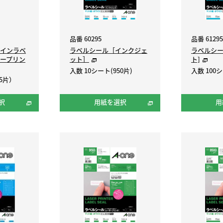
品番 60295
品番 61295
インラベ
ラベルシール［インクジェ
ラベルシー
ープリン
ット］
ト]
入数 10シート(950片)
入数 100シ
5片）
択
用紙を選択
用