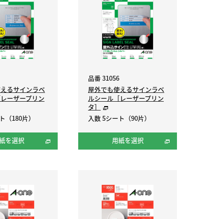
品番 31056
使えるサインラベ
屋外でも使えるサインラベ
［レーザープリン
ルシール［レーザープリン
タ］
ト（180片）
入数 5シート（90片）
紙を選択
用紙を選択