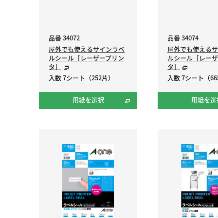
品番 34072
品番 34074
屋外でも使えるサインラベ
屋外でも使えるサ
ルシール［レーザープリン
ルシール［レーザ
タ］
タ］
入数 7シート（252片）
入数 7シート（66
用紙を選択
用紙を選