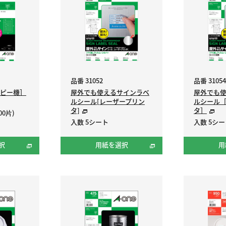
品番 31052
品番 31054
ピー機］
屋外でも使えるサインラベ
屋外でも
ルシール[レーザープリン
ルシール
タ]
タ］
00片)
入数 5シート
入数 5シー
択
用紙を選択
用