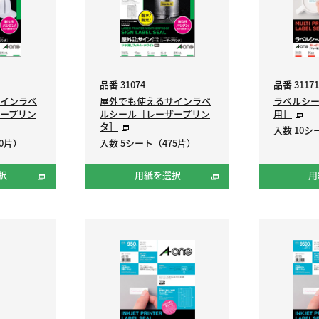
品番 31074
品番 31171
インラベ
屋外でも使えるサインラベ
ラベルシ
ープリン
ルシール［レーザープリン
用］
タ］
入数 10シー
0片）
入数 5シート（475片）
択
用紙を選択
用