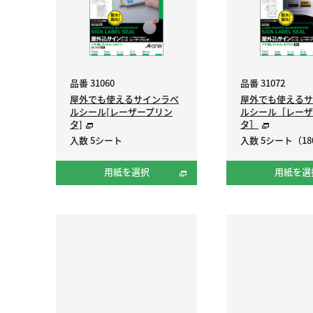
品番 31060
品番 31072
屋外でも使えるサインラベ
屋外でも使えるサ
ルシール[レーザープリン
ルシール［レーザ
タ]
タ］
入数 5シート
入数 5シート（18
用紙を選択
用紙を選