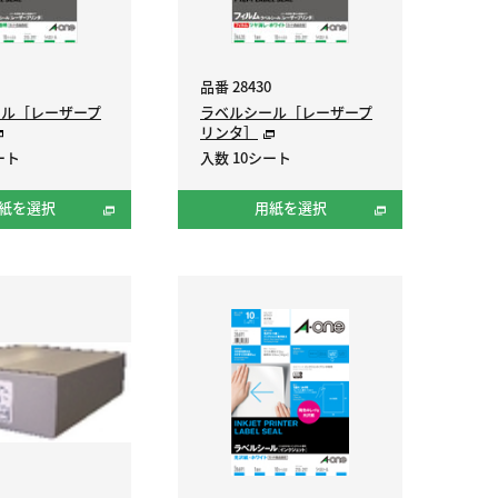
品番 28430
ール［レーザープ
ラベルシール［レーザープ
リンタ］
ート
入数 10シート
紙を選択
用紙を選択