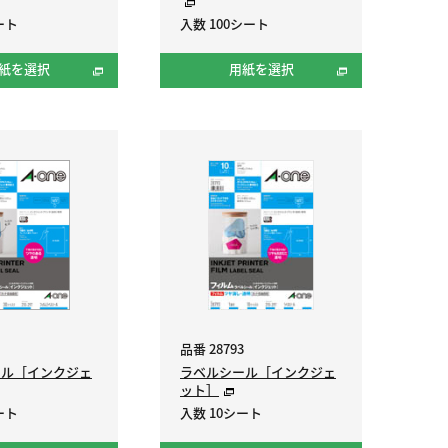
ート
入数 100シート
紙を選択
用紙を選択
品番 28793
ール［インクジェ
ラベルシール［インクジェ
ット］
ート
入数 10シート