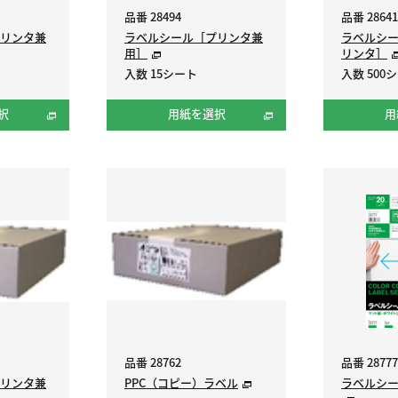
品番 28494
品番 28641
リンタ兼
ラベルシール［プリンタ兼
ラベルシ
用］
リンタ］
入数 15シート
入数 500
択
用紙を選択
用
品番 28762
品番 28777
リンタ兼
PPC（コピー）ラベル
ラベルシ