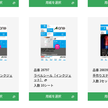
択
用紙を選択
用
品番 28797
品番 28839
ンクジェ
ラベルシール［インクジェ
手作りス
ット］
入数 2セ
入数 10シート
択
用紙を選択
用