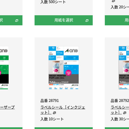
入数 500シート
入数 20シ
択
用紙を選択
用
品番 28791
品番 28792
ーザープ
ラベルシール［インクジェ
ラベルシ
ット］
ット］
入数 10シート
入数 30シ