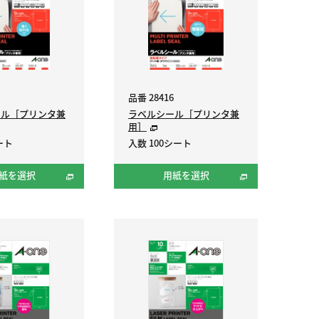
品番 28416
ール［プリンタ兼
ラベルシール［プリンタ兼
用］
ート
入数 100シート
紙を選択
用紙を選択