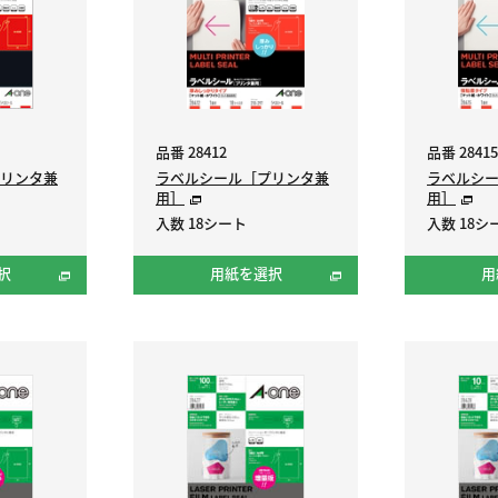
品番 28412
品番 28415
リンタ兼
ラベルシール［プリンタ兼
ラベルシ
用］
用］
入数 18シート
入数 18シ
択
用紙を選択
用