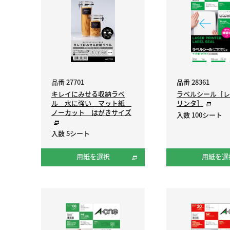
品番 27701
品番 28361
キレイにみせる収納ラベ
ラベルシール［レ
ル 水に強い マット紙
リンタ］
ノーカット はがきサイズ
入数 100シート
入数 5シート
用紙を選択
用紙を選