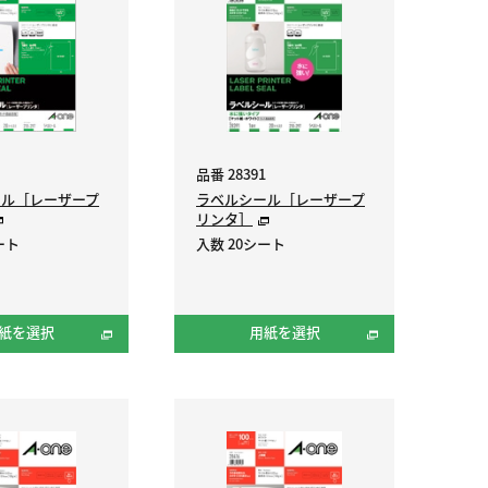
品番 28391
ール［レーザープ
ラベルシール［レーザープ
リンタ］
ート
入数 20シート
紙を選択
用紙を選択