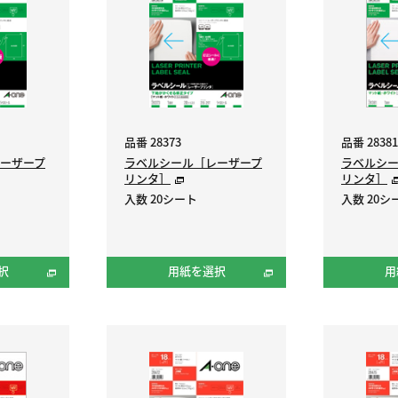
品番 28373
品番 28381
ーザープ
ラベルシール［レーザープ
ラベルシ
リンタ］
リンタ］
入数 20シート
入数 20シ
択
用紙を選択
用