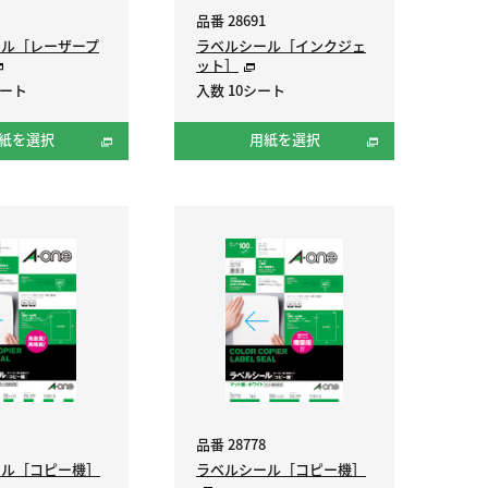
品番 28691
ール［レーザープ
ラベルシール［インクジェ
ット］
シート
入数 10シート
紙を選択
用紙を選択
品番 28778
ール［コピー機］
ラベルシール［コピー機］