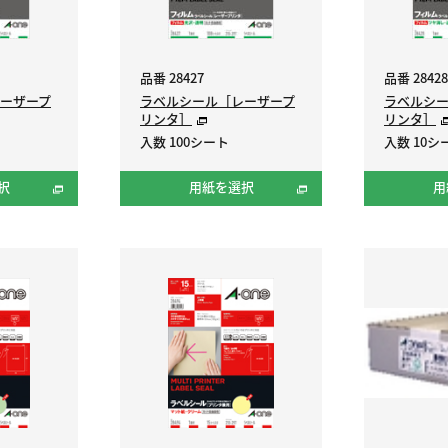
品番 28427
品番 28428
ーザープ
ラベルシール［レーザープ
ラベルシ
リンタ］
リンタ］
入数 100シート
入数 10シ
択
用紙を選択
用