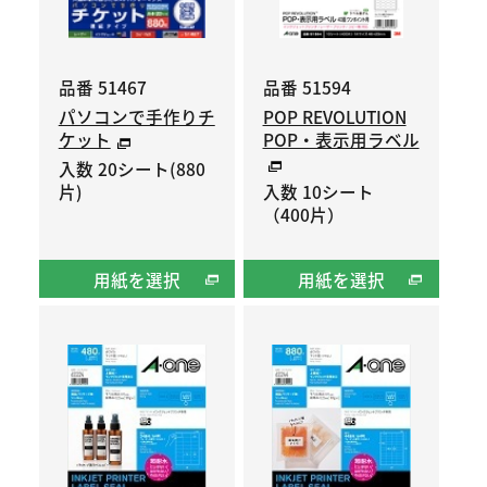
品番 51467
品番 51594
パソコンで手作りチ
POP REVOLUTION
ケット
POP・表示用ラベル
入数 20シート(880
片)
入数 10シート
（400片）
用紙を選択
用紙を選択