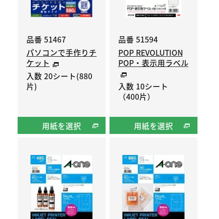
品番 51467
品番 51594
パソコンで手作りチ
POP REVOLUTION
ケット
POP・表示用ラベル
入数 20シート(880
片)
入数 10シート
（400片）
用紙を選択
用紙を選択