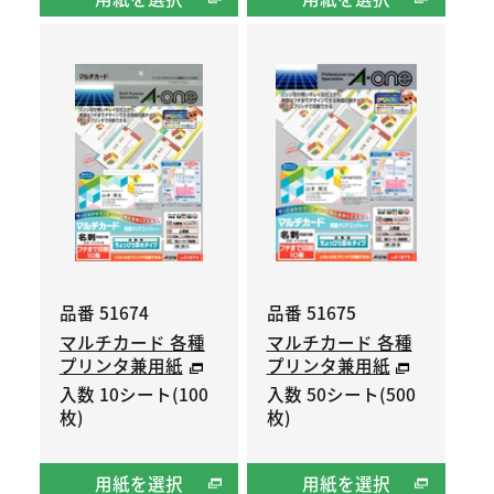
品番 51674
品番 51675
マルチカード 各種
マルチカード 各種
プリンタ兼用紙
プリンタ兼用紙
入数 10シート(100
入数 50シート(500
枚)
枚)
用紙を選択
用紙を選択