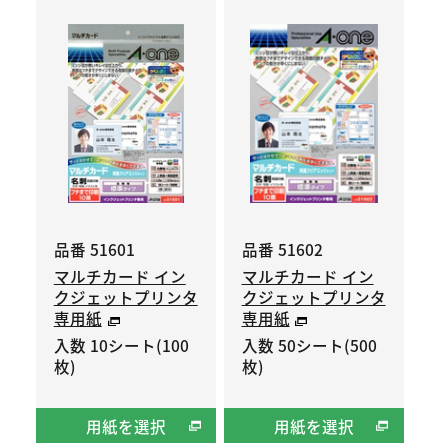
品番 51601
品番 51602
マルチカード イン
マルチカード イン
クジェットプリンタ
クジェットプリンタ
専用紙
専用紙
入数 10シート(100
入数 50シート(500
枚)
枚)
用紙を選択
用紙を選択