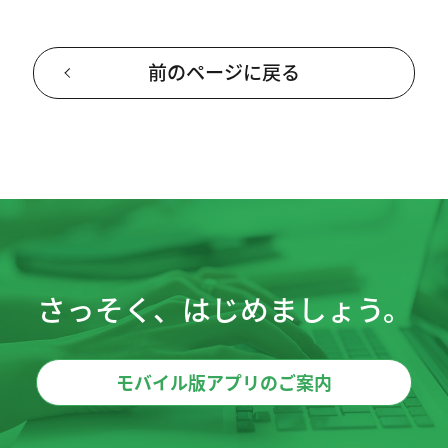
前のページに戻る
さっそく、はじめましょう。
モバイル版アプリのご案内