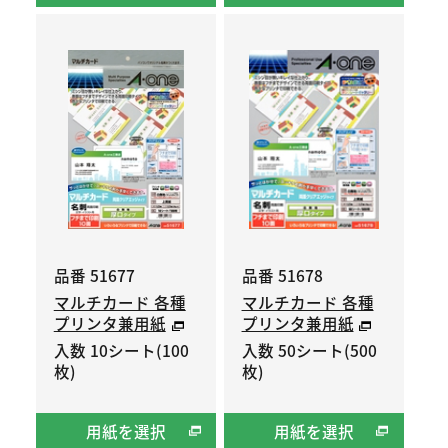
品番 51677
品番 51678
マルチカード 各種
マルチカード 各種
プリンタ兼用紙
プリンタ兼用紙
入数 10シート(100
入数 50シート(500
枚)
枚)
用紙を選択
用紙を選択