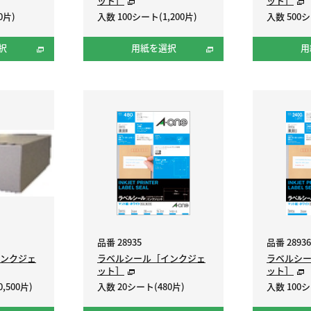
ット］
ット］
0片)
入数 100シート(1,200片)
入数 500シ
択
用紙を選択
用
品番 28935
品番 28936
ンクジェ
ラベルシール［インクジェ
ラベルシ
ット］
ット］
,500片)
入数 20シート(480片)
入数 100シ