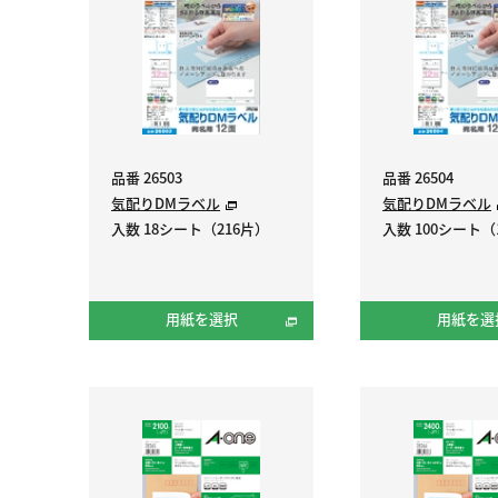
品番 26503
品番 26504
気配りDMラベル
気配りDMラベル
入数 18シート（216片）
入数 100シート（1
用紙を選択
用紙を選