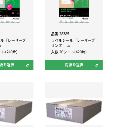
品番 28385
ール［レーザープ
ラベルシール［レーザープ
リンタ］
ト(240片)
入数 20シート(420片)
紙を選択
用紙を選択