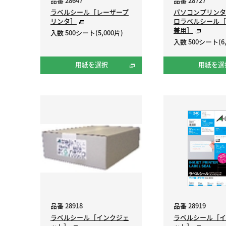
品番 28647
品番 28727
ラベルシール［レーザープ
パソコンプリンタ
リンタ］
ロラベルシール［
兼用］
入数 500シート(5,000片)
入数 500シート(6,
用紙を選択
用紙を選
品番 28918
品番 28919
ラベルシール［インクジェ
ラベルシール［イ