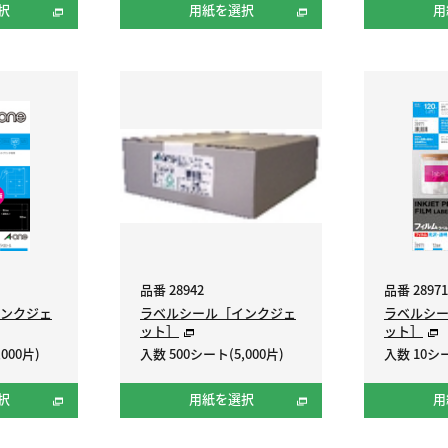
択
用紙を選択
用
品番 28942
品番 28971
ンクジェ
ラベルシール［インクジェ
ラベルシ
ット］
ット］
000片)
入数 500シート(5,000片)
入数 10シ
択
用紙を選択
用