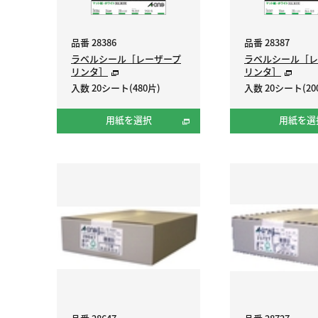
品番 28386
品番 28387
ラベルシール［レーザープ
ラベルシール［レ
リンタ］
リンタ］
入数 20シート(480片)
入数 20シート(20
用紙を選択
用紙を選