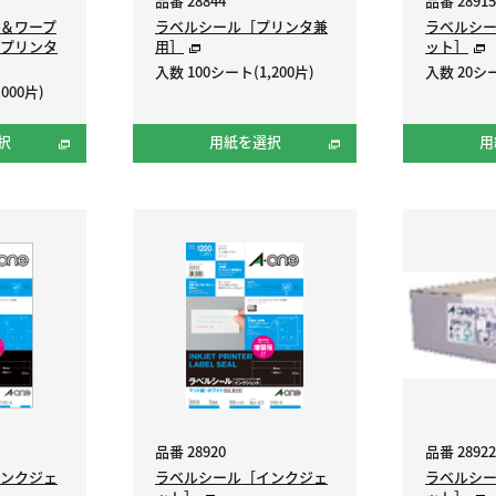
品番 28844
品番 28915
＆ワープ
ラベルシール［プリンタ兼
ラベルシ
プリンタ
用］
ット］
入数 100シート(1,200片)
入数 20シー
000片)
択
用紙を選択
用
品番 28920
品番 28922
ンクジェ
ラベルシール［インクジェ
ラベルシ