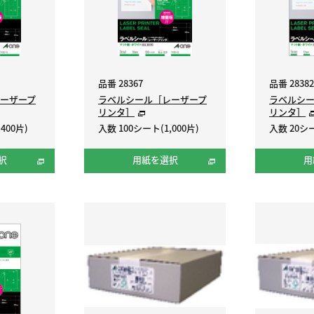
品番 28367
品番 28382
ーザープ
ラベルシール［レーザープ
ラベルシ
リンタ］
リンタ］
400片)
入数 100シート(1,000片)
入数 20シー
択
用紙を選択
用