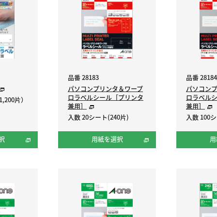
品番 28183
品番 28184
パソコンプリンタ＆ワープ
パソコン
ロラベルシール［プリンタ
ロラベル
,200片）
兼用］
兼用］
入数 20シート(240片)
入数 100シ
択
用紙を選択
用