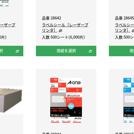
品番 28642
品番 28645
ーザープ
ラベルシール［レーザープ
ラベルシ
リンタ］
リンタ］
0片)
入数 500シート(6,000片)
入数 500シ
択
用紙を選択
用