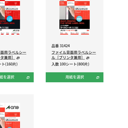
品番 31424
背面用ラベルシー
ファイル背面用ラベルシー
ンタ兼用］
ル［プリンタ兼用］
ト(160片)
入数 100シート(800片)
紙を選択
用紙を選択