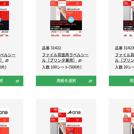
品番 31422
品番 31423
ベルシー
ファイル背面用ラベルシー
ファイル
］
ル［プリンタ兼用］
ル［プリ
0片)
入数 100シート(500片)
入数 20シー
択
用紙を選択
用