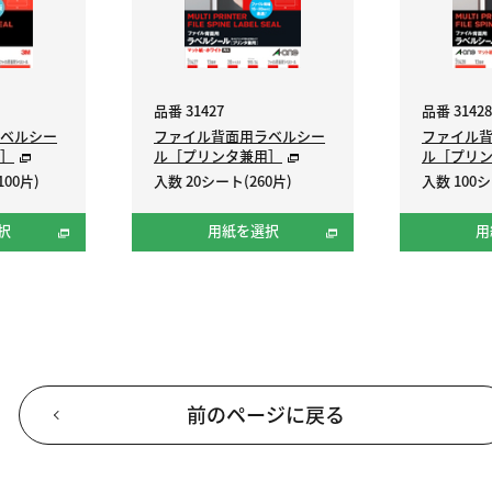
品番 31427
品番 31428
ベルシー
ファイル背面用ラベルシー
ファイル
］
ル［プリンタ兼用］
ル［プリ
100片)
入数 20シート(260片)
入数 100シ
択
用紙を選択
用
前のページに戻る