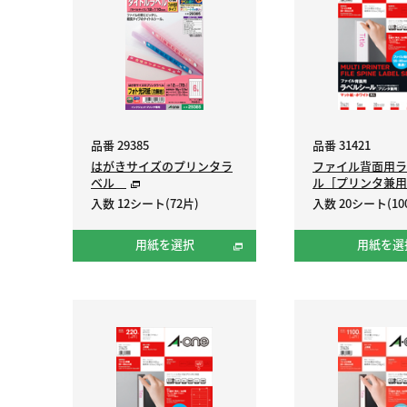
品番 29385
品番 31421
はがきサイズのプリンタラ
ファイル背面用ラ
ベル
ル［プリンタ兼用
入数 12シート(72片)
入数 20シート(10
用紙を選択
用紙を選