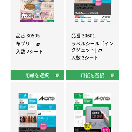
品番 30505
品番 30601
布プリ
ラベルシール［イン
クジェット]
入数 2シート
入数 3シート
用紙を選択
用紙を選択