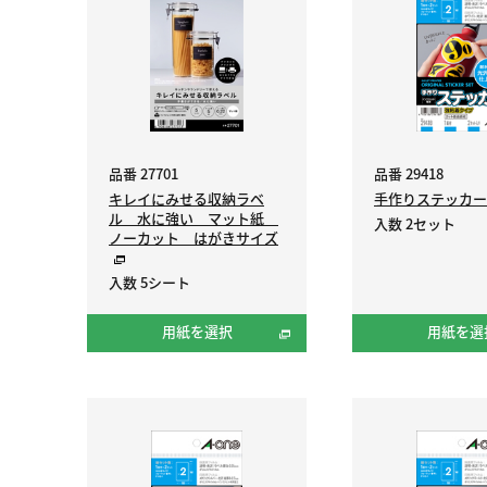
品番 27701
品番 29418
キレイにみせる収納ラベ
手作りステッカ
ル 水に強い マット紙
入数 2セット
ノーカット はがきサイズ
入数 5シート
用紙を選択
用紙を選