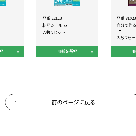
品番 52113
品番 81023
転写シール
自分で作
入数 9セット
入数 2セ
択
用紙を選択
用
前のページに戻る