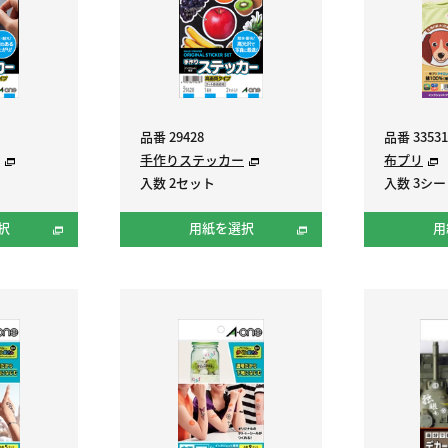
品番 29428
品番 33531
手作りステッカー
布プリ
入数 2セット
入数 3シ
択
用紙を選択
用