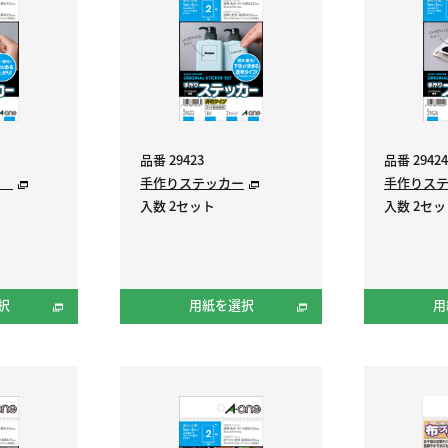
品番 29423
品番 29424
ー
手作りステッカー
手作りス
入数 2セット
入数 2セ
択
用紙を選択
用