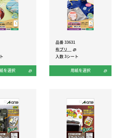
品番 33631
布プリ
ート
入数 3シート
紙を選択
用紙を選択