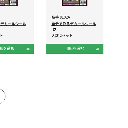
品番 81024
るデカールシール
自分で作るデカールシール
ット
入数 2セット
紙を選択
用紙を選択