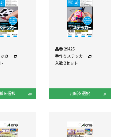
品番 29425
テッカー
手作りステッカー
ット
入数 2セット
紙を選択
用紙を選択