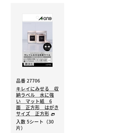
品番 27706
キレイにみせる 収
納ラベル 水に強
い マット紙 6
面 正方形 はがき
サイズ 正方形
入数 5シート（30
片）