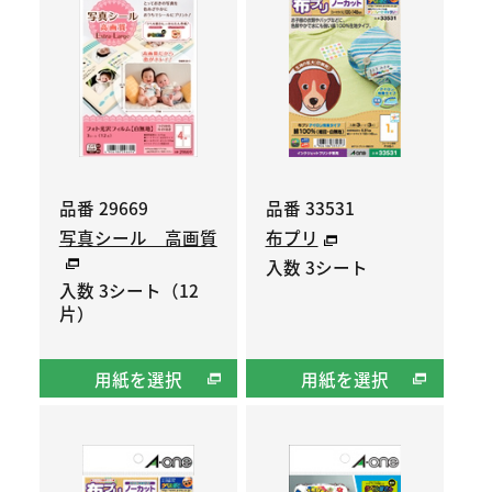
品番 29669
品番 33531
写真シール 高画質
布プリ
入数 3シート
入数 3シート（12
片）
用紙を選択
用紙を選択