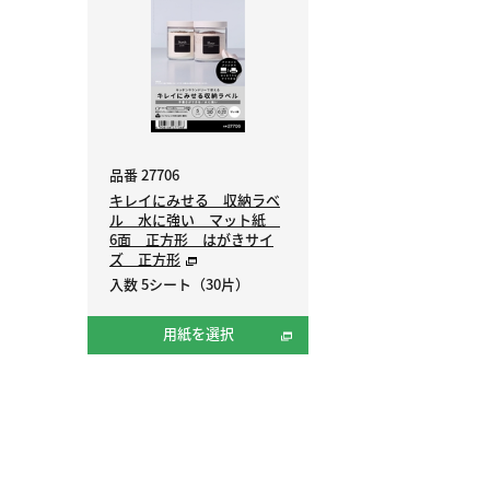
品番 27706
キレイにみせる 収納ラベ
ル 水に強い マット紙
6面 正方形 はがきサイ
ズ 正方形
入数 5シート（30片）
用紙を選択