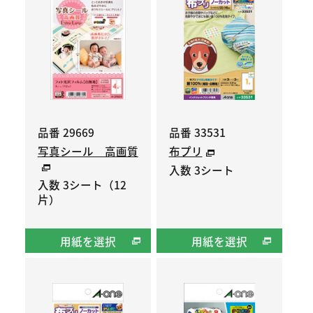
品番 29669
品番 33531
写真シール 高画質
布プリ
入数 3シート
入数 3シート（12
片）
用紙を選択
用紙を選択