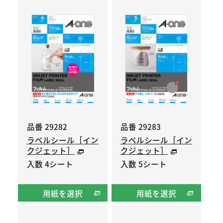
品番 29282
品番 29283
ラベルシール［イン
ラベルシール［イン
クジェット］
クジェット］
入数 4シート
入数 5シート
用紙を選択
用紙を選択