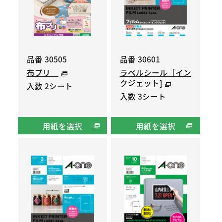
品番 30505
品番 30601
布プリ
ラベルシール［イン
クジェット]
入数 2シート
入数 3シート
用紙を選択
用紙を選択