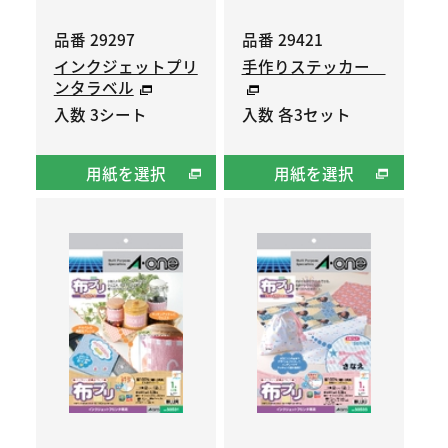
品番 29297
品番 29421
インクジェットプリ
手作りステッカー
ンタラベル
入数 3シート
入数 各3セット
用紙を選択
用紙を選択