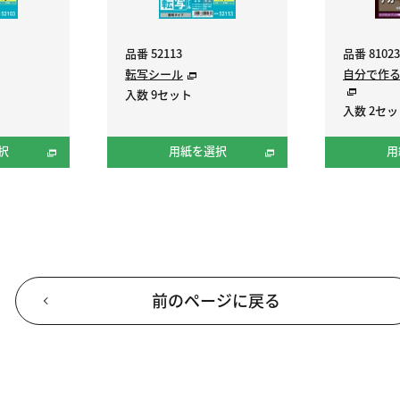
品番 52113
品番 81023
転写シール
自分で作
入数 9セット
入数 2セ
択
用紙を選択
用
前のページに戻る