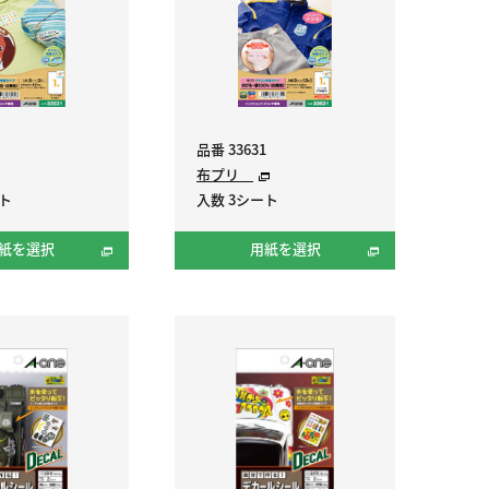
品番 33631
布プリ
ート
入数 3シート
紙を選択
用紙を選択