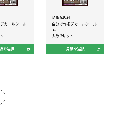
品番 81024
るデカールシール
自分で作るデカールシール
ット
入数 2セット
紙を選択
用紙を選択