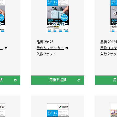
品番 29423
品番 29424
ー
手作りステッカー
手作りス
入数 2セット
入数 2セ
択
用紙を選択
用