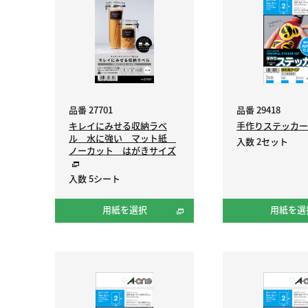
品番 27701
品番 29418
キレイにみせる収納ラベ
手作りステッカ
ル 水に強い マット紙
入数 2セット
ノーカット はがきサイズ
入数 5シート
用紙を選択
用紙を選