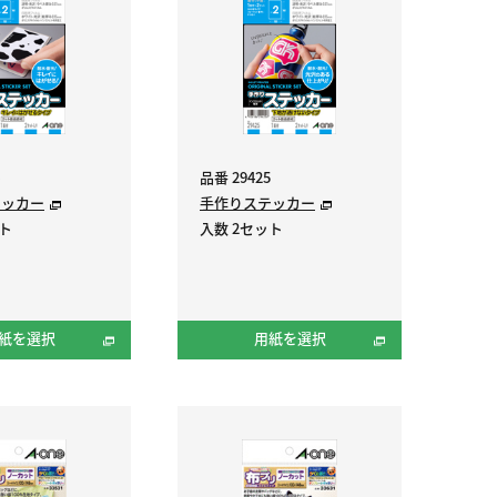
品番 29425
テッカー
手作りステッカー
ット
入数 2セット
紙を選択
用紙を選択