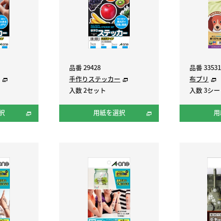
品番 29428
品番 33531
手作りステッカー
布プリ
入数 2セット
入数 3シ
択
用紙を選択
用