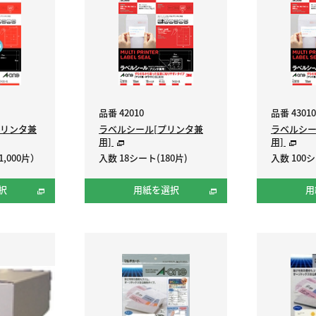
品番 42010
品番 43010
リンタ兼
ラベルシール[プリンタ兼
ラベルシー
用]
用]
,000片）
入数 18シート(180片)
入数 100シ
択
用紙を選択
用