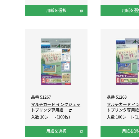
用紙を選択
用紙を選
品番 51267
品番 51268
マルチカード インクジェッ
マルチカード イ
トプリンタ専用紙
トプリンタ専用
入数 10シート(100枚)
入数 100シート(1,
用紙を選択
用紙を選