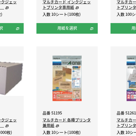
ンクジェッ
マルチカード インクジェッ
マルチカー
紙
トプリンタ専用紙
トプリン
)
入数 10シート(100枚)
入数 100シ
択
用紙を選択
用
品番 51195
品番 51261
ンクジェッ
マルチカード 各種プリンタ
マルチカー
紙
兼用紙
トプリン
000枚)
入数 10シート(100枚)
入数 10シー