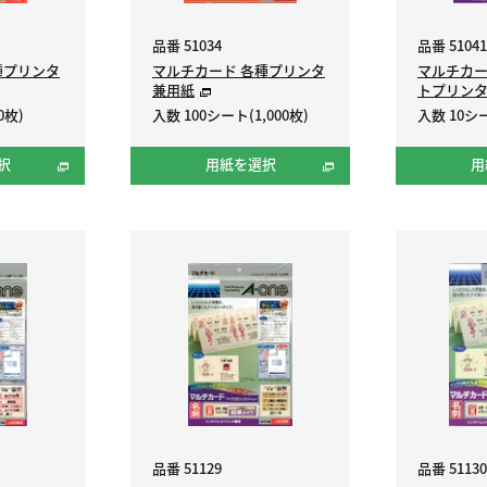
品番 51034
品番 51041
種プリンタ
マルチカード 各種プリンタ
マルチカー
兼用紙
トプリン
0枚)
入数 100シート(1,000枚)
入数 10シー
択
用紙を選択
用
品番 51129
品番 51130