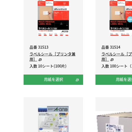
品番 31513
品番 31514
ラベルシール［プリンタ兼
ラベルシール［プ
用］
用］
入数 10シート(100片)
入数 100シート（1
用紙を選択
用紙を選