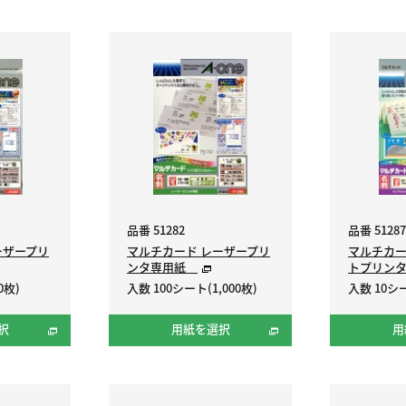
品番 51282
品番 51287
ーザープリ
マルチカード レーザープリ
マルチカー
ンタ専用紙
トプリン
0枚)
入数 100シート(1,000枚)
入数 10シー
択
用紙を選択
用