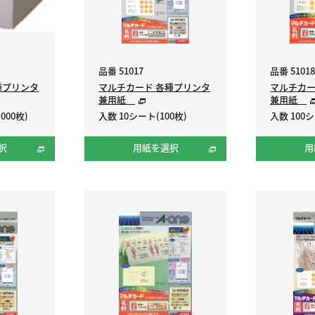
品番 51017
品番 51018
種プリンタ
マルチカード 各種プリンタ
マルチカー
兼用紙
兼用紙
000枚)
入数 10シート(100枚)
入数 100シ
択
用紙を選択
用