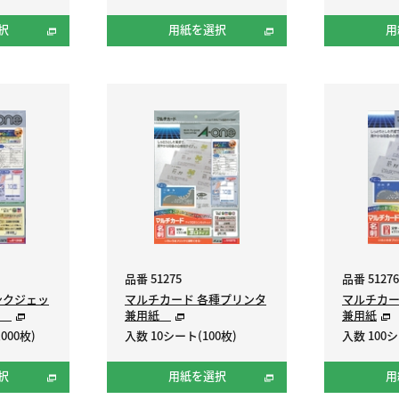
択
用紙を選択
用
品番 51275
品番 51276
ンクジェッ
マルチカード 各種プリンタ
マルチカー
紙
兼用紙
兼用紙
000枚)
入数 10シート(100枚)
入数 100シ
択
用紙を選択
用