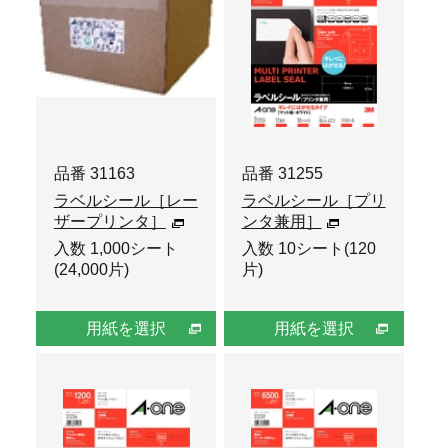
品番 31163
品番 31255
ラベルシール［レー
ラベルシール［プリ
ザープリンタ］
ンタ兼用］
入数 1,000シート
入数 10シート(120
(24,000片)
片)
用紙を選択
用紙を選択