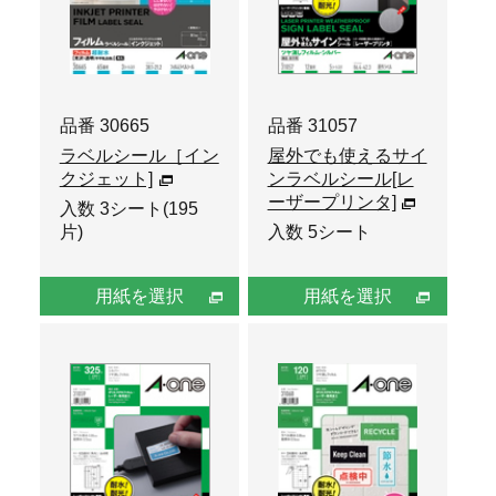
品番 30665
品番 31057
ラベルシール［イン
屋外でも使えるサイ
クジェット]
ンラベルシール[レ
ーザープリンタ]
入数 3シート(195
片)
入数 5シート
用紙を選択
用紙を選択