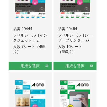
品番 29444
品番 29464
ラベルシール［イン
ラベルシール［レー
クジェット］
ザープリンタ］
入数 7シート（455
入数 10シート
片）
（650片）
用紙を選択
用紙を選択