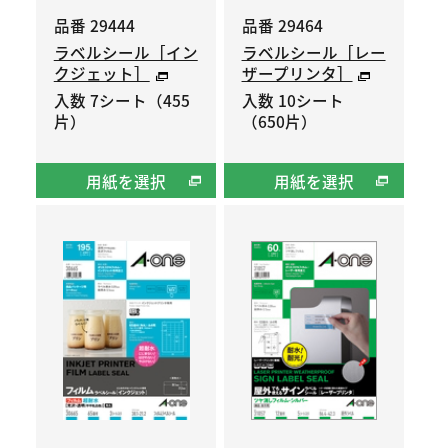
品番 29444
品番 29464
ラベルシール［イン
ラベルシール［レー
クジェット］
ザープリンタ］
入数 7シート（455
入数 10シート
片）
（650片）
用紙を選択
用紙を選択