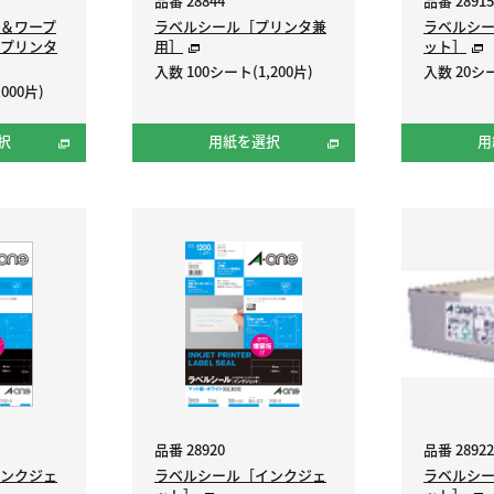
品番 28844
品番 28915
＆ワープ
ラベルシール［プリンタ兼
ラベルシ
プリンタ
用］
ット］
入数 100シート(1,200片)
入数 20シー
000片)
択
用紙を選択
用
品番 28920
品番 28922
ンクジェ
ラベルシール［インクジェ
ラベルシ