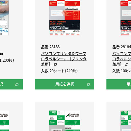
品番 28183
品番 28184
パソコンプリンタ＆ワープ
パソコン
ロラベルシール［プリンタ
ロラベル
,200片）
兼用］
兼用］
入数 20シート(240片)
入数 100シ
択
用紙を選択
用