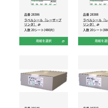
品番 28386
品番 28388
ラベルシール［レーザープ
ラベルシール［レ
リンタ］
リンタ］
入数 20シート(480片)
入数 20シート(88
用紙を選択
用紙を選