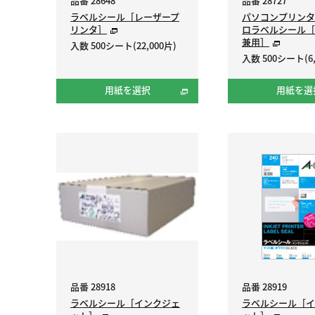
品番 28648
品番 28727
ラベルシール［レーザープ
パソコンプリンタ
リンタ］
ロラベルシール［
兼用］
入数 500シート(22,000片)
入数 500シート(6,
用紙を選択
用紙を選
品番 28918
品番 28919
ラベルシール［インクジェ
ラベルシール［イ