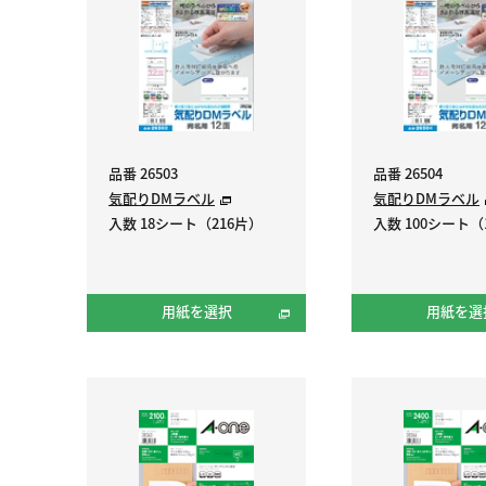
品番 26503
品番 26504
気配りDMラベル
気配りDMラベル
入数 18シート（216片）
入数 100シート（1
用紙を選択
用紙を選