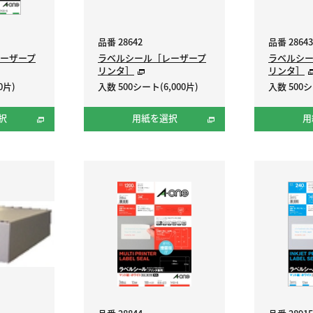
品番 28642
品番 28643
ーザープ
ラベルシール［レーザープ
ラベルシ
リンタ］
リンタ］
0片)
入数 500シート(6,000片)
入数 500シ
択
用紙を選択
用