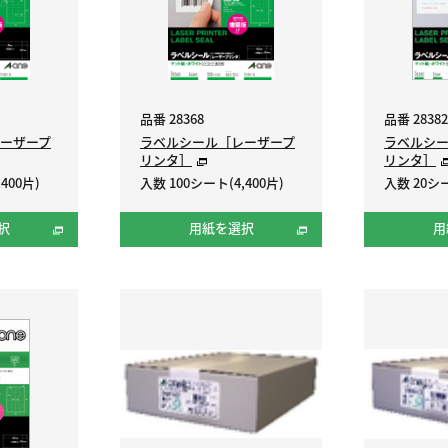
品番 28368
品番 28382
ーザープ
ラベルシール［レーザープ
ラベルシ
リンタ］
リンタ］
400片)
入数 100シート(4,400片)
入数 20シー
択
用紙を選択
用