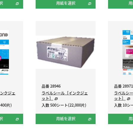
択
用紙を選択
用
品番 28946
品番 28971
ンクジェ
ラベルシール［インクジェ
ラベルシ
ット］
ット］
400片)
入数 500シート(22,000片)
入数 10シ
択
用紙を選択
用