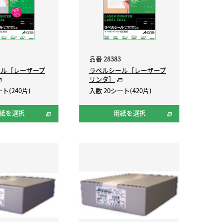
品番 28383
ール［レーザープ
ラベルシール［レーザープ
リンタ］
ト(240片)
入数 20シート(420片)
紙を選択
用紙を選択