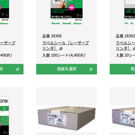
品番 28368
品番 28382
ーザープ
ラベルシール［レーザープ
ラベルシ
リンタ］
リンタ］
400片)
入数 100シート(4,400片)
入数 20シー
択
用紙を選択
用