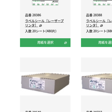
品番 28386
品番 28388
ラベルシール［レーザープ
ラベルシール［レ
リンタ］
リンタ］
入数 20シート(480片)
入数 20シート(88
用紙を選択
用紙を選