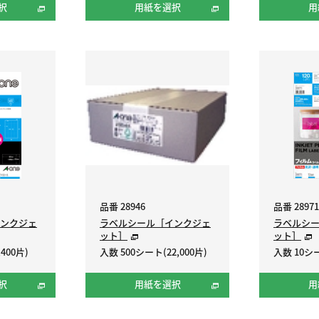
択
用紙を選択
用
品番 28946
品番 28971
ンクジェ
ラベルシール［インクジェ
ラベルシ
ット］
ット］
400片)
入数 500シート(22,000片)
入数 10シ
択
用紙を選択
用