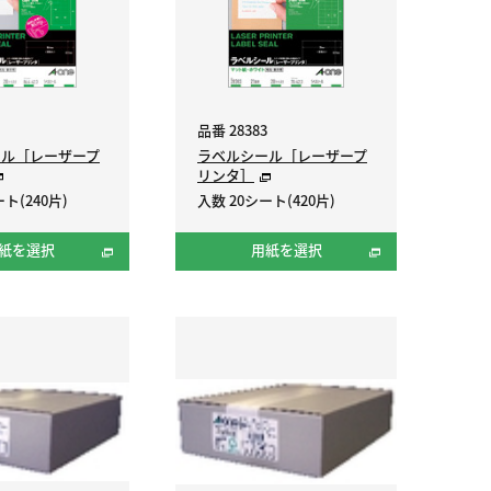
品番 28383
ール［レーザープ
ラベルシール［レーザープ
リンタ］
ト(240片)
入数 20シート(420片)
紙を選択
用紙を選択