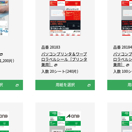
品番 28183
品番 28184
パソコンプリンタ＆ワープ
パソコン
ロラベルシール［プリンタ
ロラベル
,200片）
兼用］
兼用］
入数 20シート(240片)
入数 100シ
択
用紙を選択
用