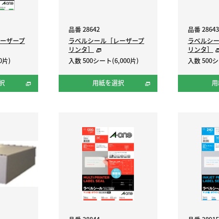
品番 28642
品番 28643
ーザープ
ラベルシール［レーザープ
ラベルシ
リンタ］
リンタ］
0片)
入数 500シート(6,000片)
入数 500シ
択
用紙を選択
用