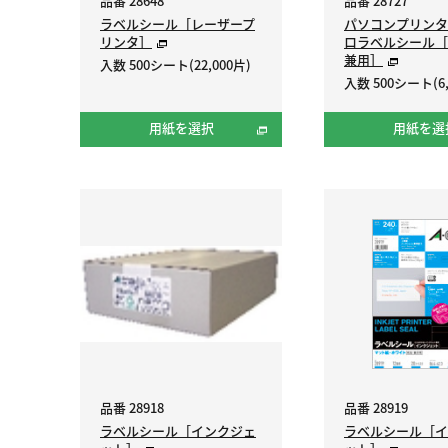
品番 28648
品番 28727
ラベルシール［レーザープ
パソコンプリンタ
リンタ］
ロラベルシール［
兼用］
入数 500シート(22,000片)
入数 500シート(6,
用紙を選択
用紙を選
品番 28918
品番 28919
ラベルシール［インクジェ
ラベルシール［イ