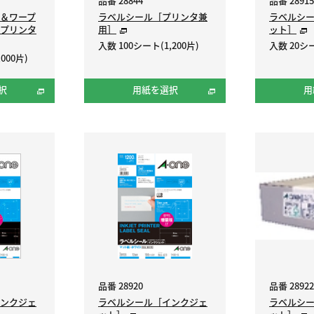
品番 28844
品番 28915
＆ワープ
ラベルシール［プリンタ兼
ラベルシ
プリンタ
用］
ット］
入数 100シート(1,200片)
入数 20シー
000片)
択
用紙を選択
用
品番 28920
品番 28922
ンクジェ
ラベルシール［インクジェ
ラベルシ