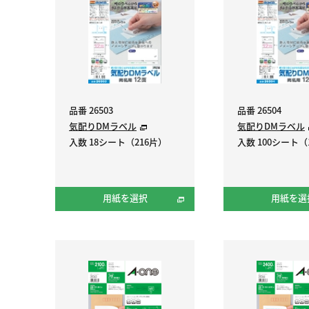
品番 26503
品番 26504
気配りDMラベル
気配りDMラベル
入数 18シート（216片）
入数 100シート（1
用紙を選択
用紙を選